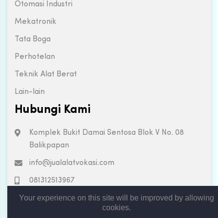
Otomasi Industri
Mekatronik
Tata Boga
Perhotelan
Teknik Alat Berat
Lain-lain
Hubungi Kami
Komplek Bukit Damai Sentosa Blok V No. 08
Balikpapan
info@jualalatvokasi.com
081312513967
Your experience on this site will be improved by allowing
cookies.