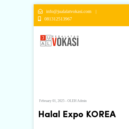
info@jualalatvokasi.com
081312513967
February 01, 2025 - OLEH Admin
Halal Expo KOREA