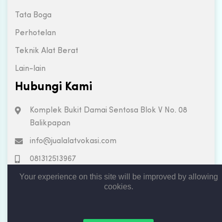
Tata Boga
Perhotelan
Teknik Alat Berat
Lain-lain
Hubungi Kami
Komplek Bukit Damai Sentosa Blok V No. 08
Balikpapan
info@jualalatvokasi.com
081312513967
Your experience on this site will be improved by allowing
cookies.
Copyright © 2019. All rights reserved by Jual Alat