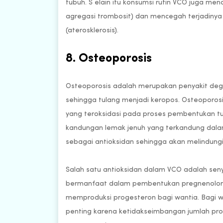
tubuh. S elain itu konsumsi rutin VCO juga me
agregasi trombosit) dan mencegah terjadiny
(aterosklerosis).
8. Osteoporosis
Osteoporosis adalah merupakan penyakit dege
sehingga tulang menjadi keropos. Osteoporos
yang teroksidasi pada proses pembentukan tul
kandungan lemak jenuh yang terkandung dal
sebagai antioksidan sehingga akan melindungi 
Salah satu antioksidan dalam VCO adalah senya
bermanfaat dalam pembentukan pregnenolon. 
memproduksi progesteron bagi wantia. Bagi 
penting karena ketidakseimbangan jumlah pr