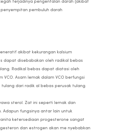
ncegah terjadinya pengentalan darah (akibat
a penyempitan pembuluh darah
neratif akibat kekurangan kalsium
is dapat disebabakan oleh radikal bebas
ang. Radikal bebas dapat diatasi oleh
am VCO. Asam lemak dalam VCO berfungsi
tulang dari radik al bebas perusak tulang.
wa sterol. Zat ini seperti lemak dan
Adapun fungsinya antar lain untuk
wanita ketersediaan progesterone sangat
ogesteron dan estrogen akan me nyebabkan