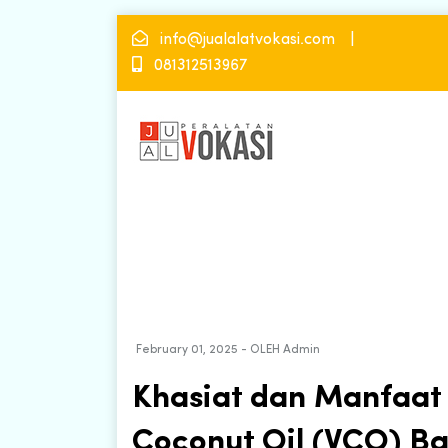
info@jualalatvokasi.com
081312513967
February 01, 2025 - OLEH Admin
Khasiat dan Manfaat 
Coconut Oil (VCO) B