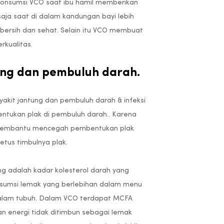
nsumsi VCO saat ibu hamil memberikan
saja saat di dalam kandungan bayi lebih
 bersih dan sehat. Selain itu VCO membuat
rkualitas.
ung dan pembuluh darah.
akit jantung dan pembuluh darah & infeksi
ntukan plak di pembuluh darah.. Karena
t membantu mencegah pembentukan plak
us timbulnya plak.
ung adalah kadar kolesterol darah yang
nsumsi lemak yang berlebihan dalam menu
 dalam tubuh. Dalam VCO terdapat MCFA
 energi tidak ditimbun sebagai lemak